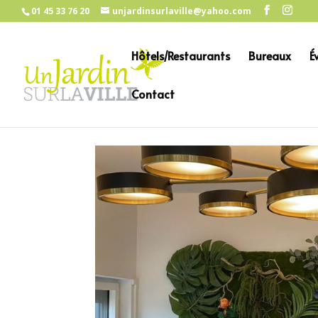
01 45 33 76 20
unjardinsurlaville@yahoo.com
Hôtels/Restaurants
Bureaux
É
Contact