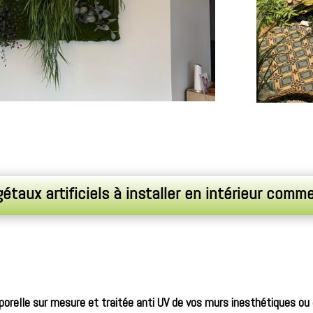
taux artificiels à installer en intérieur comm
orelle sur mesure et traitée anti UV de vos murs inesthétiques ou 